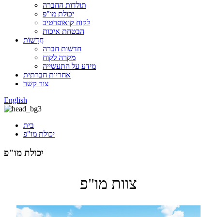
תולדות החברה
יכולת מו"פ
לקוח קואופרטיב
הבטחת איכות
חֲדָשׁוֹת
חדשות חברה
מקרה לקוח
מידע על התעשייה
אחריות חברתית
צור קשר
English
בית
יכולת מו"פ
יכולת מו"פ
צוות מו"פ