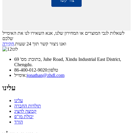
צור קשר
לשאלות לגבי המוצרים או המחירון שלנו, אנא השאירו לנו את האימייל
שלכם
ואנו ניצור קשר תוך 24 שעות.
חֲקִירָה
כתובת: מס' 69, Juhe Road, Xindu Industrial East District,
Chengdu.
טלפון:
86-400-012-9020
jonathan@zhdl.com
אימייל:
עלינו
עלינו
תולדות החברה
קבוצה להציג
יכולת מו"פ
הורד