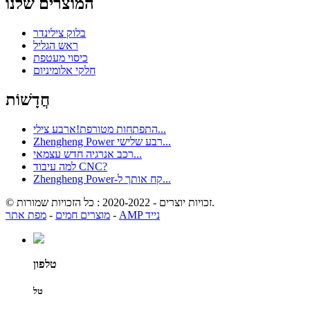
המוצרים שלנו
בלוק צילינדר
ראש הגליל
כיסוי מעטפת
חלקי אלומיניום
חֲדָשׁוֹת
התפתחות מטורפת!ארבע צילי...
Zhengheng Power רבע שלישי...
רכב אנרגיה חדש עצמאי...
למה עיבוד CNC?
Zhengheng Power-קח אותך ל...
© זכויות יוצרים - 2020-2022 : כל הזכויות שמורות.
AMP נייד
-
מוצרים חמים
-
מפת אתר
טלפון
טל