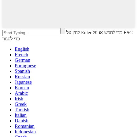
לחץ על Enter כדי לחפש או על ESC
כדי לסגור
English
French
German
Portuguese
Spanish
Russian
Japanese
Korean
Arabic
Irish
Greek
Turkish
Italian
Danish
Romanian
Indonesian